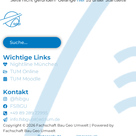
Wichtige Links
Nightline München
TUM Online
TUM Moodle
Kontakt
@fsbgu
FSBGU
+49 89 289 22995
info.fsbgu(at)ed.tum.de
Copyright © 2026 Fachschaft Bau Geo Umwelt | Powered by
Fachschaft Bau Geo Umwelt