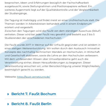
besprochen, Ideen und Erfahrungen bezüglich der Fachschaftsarbeit
ausgetauscht, sowie Stellungnahmen und Positionspapiere verfasst. Ein
weiteres Augenmerk liegt auf der Qualitätskontrolle und der Vergleichbarkeit
der Studiengänge.
Die Tagung ist mehrtägig und findet meist an einer Uni/Hochschule statt. Die
Themen werden in Arbeitskreisen behandelt und in einem Endplenum
erörtert und vorgestellt.
Zwischen den Tagungen wird die FauSt von dem ständigen Ausschuss (StAuF)
vertreten. Dieser wird bei jeder FauSt neu gewählt und besteht aus 3 bis 5
Studierenden der verschiedenen Hochschulen.
Die FauSt wurde 2017 in Weimar auf der UrFauSt gegründet und ist seitdem in
einer stetigen Weiterentwicklung. Wir wollen durch den Austausch innovative
Konzepte des nachhaltig-technischen Wandels an Hochschulen, in Wirtschaft
und Gesellschaft etablieren, sowie die Lehre an den Hochschulen verbessern.
Mit dem umfassenden Wissen über Umweltprobleme geht auch die
Verantwortung einher, diesen Herausforderungen zu begegnen. Dieser
Verantwortung versuchen wir, unter Berücksichtigung unserer Möglichkeiten,
bestmöglich gerecht zu werden.
Webseite:
https://faust-vernetzung.de/
Bericht 7. FauSt Bochum
Bericht 8. FauSt Berlin